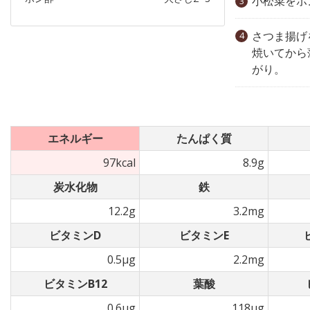
小松菜をポ
さつま揚げ
焼いてから
がり。
エネルギー
たんぱく質
97kcal
8.9g
炭水化物
鉄
12.2g
3.2mg
ビタミンD
ビタミンE
0.5µg
2.2mg
ビタミンB12
葉酸
0.6µg
118µg