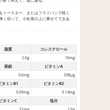
ン酢で和えて、皿に盛る。
をトースター、またはフライパンで軽く
薄く切って、小松菜の上に乗せてできあ
脂質
コレステロール
2.0g
10mg
亜鉛
ビタミンA
0.6mg
338µg
ビタミンB1
ビタミンB2
0.09mg
0.14mg
ビタミンC
塩分
31mg
1.9g