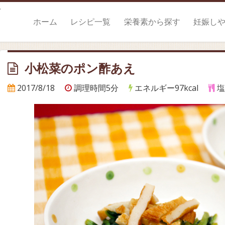
。
ホーム
レシピ一覧
栄養素から探す
妊娠し
小松菜のポン酢あえ
2017/8/18
調理時間5分
エネルギー97kcal
塩