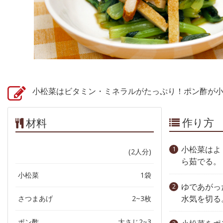
小松菜はビタミン・ミネラルがたっぷり！ポン酢が
作り方
材料
小松菜はよ
(2人分)
ら茹でる。
小松菜
1袋
ゆであがっ
水気を切る
さつまあげ
2~3枚
ポン酢
大さじ2~3