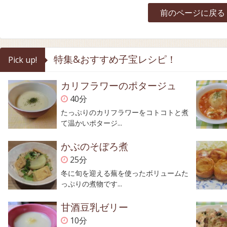
前のページに戻る
特集&おすすめ子宝レシピ！
Pick up!
カリフラワーのポタージュ
40分
たっぷりのカリフラワーをコトコトと煮
て温かいポタージ...
かぶのそぼろ煮
25分
冬に旬を迎える蕪を使ったボリュームた
っぷりの煮物です...
甘酒豆乳ゼリー
10分