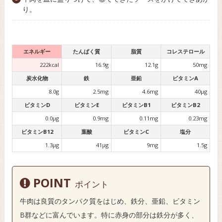
り。
エネルギー
たんぱく質
脂質
コレステロール
222kcal
16.9g
12.1g
50mg
炭水化物
鉄
亜鉛
ビタミンA
8.0g
2.5mg
4.6mg
40µg
ビタミンD
ビタミンE
ビタミンB1
ビタミンB2
0.0µg
0.9mg
0.11mg
0.23mg
ビタミンB12
葉酸
ビタミンC
塩分
1.3µg
41µg
9mg
1.5g
POINT
ポイント
牛肉は良質のタンパク質をはじめ、鉄分、亜鉛、ビタミン
B群などに富んでいます。特に赤身の部分は鉄分が多く、