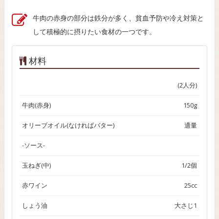
牛肉の赤身の部分は鉄分が多く、貧血予防や冷え対策と
して積極的に摂りたい食材の一つです。
材料
(2人分)
牛肉(赤身)
150g
オリーブオイル(なければバター)
適量
-ソース-
玉ねぎ(中)
1/2個
赤ワイン
25cc
しょう油
大さじ1