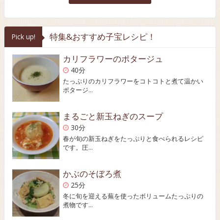
特集&おすすめ子宝レシピ！
Pick up!
カリフラワーのポタージュ
40分
たっぷりのカリフラワーをコトコトと煮て温かい
ポタージ...
まるごと新玉ねぎのスープ
30分
春が旬の新玉ねぎをたっぷりと食べられるレシピ
です。圧...
かぶのそぼろ煮
25分
冬に旬を迎える蕪を使ったボリュームたっぷりの
煮物です...