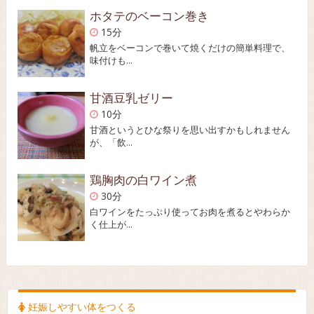
ホタテのベーコン巻き
15分
帆立をベーコンで巻いて焼くだけの簡単料理で、
味付けも...
甘酒豆乳ゼリー
10分
甘酒というとひな祭りを思い出すかもしれません
が、「飲...
鶏胸肉の白ワイン煮
30分
白ワインをたっぷり使ってお肉を煮るとやわらか
く仕上が...
妊娠しやすい体をつくる