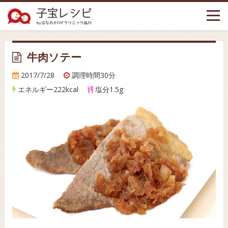
Togg
navi
牛肉ソテー
2017/7/28
調理時間30分
エネルギー222kcal
塩分1.5g