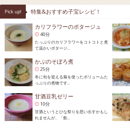
特集&おすすめ子宝レシピ！
Pick up!
カリフラワーのポタージュ
40分
たっぷりのカリフラワーをコトコトと煮
て温かいポタージ...
かぶのそぼろ煮
25分
冬に旬を迎える蕪を使ったボリュームた
っぷりの煮物です...
甘酒豆乳ゼリー
10分
甘酒というとひな祭りを思い出すかもし
れませんが、「飲...