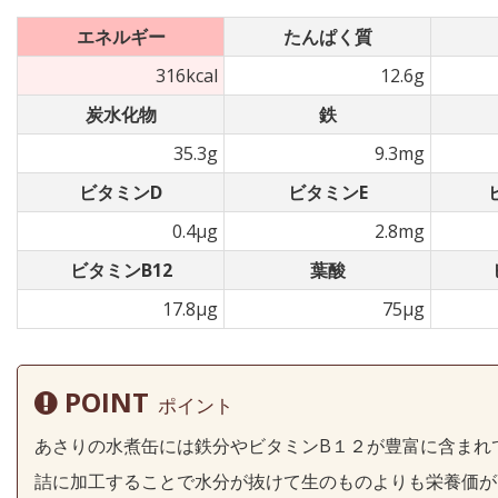
エネルギー
たんぱく質
316kcal
12.6g
炭水化物
鉄
35.3g
9.3mg
ビタミンD
ビタミンE
0.4µg
2.8mg
ビタミンB12
葉酸
17.8µg
75µg
POINT
ポイント
あさりの水煮缶には鉄分やビタミンB１２が豊富に含まれ
詰に加工することで水分が抜けて生のものよりも栄養価が