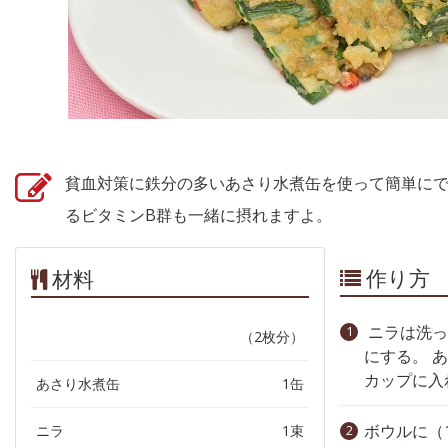
貧血対策に鉄分の多いあさり水煮缶を使って簡単に
るビタミンB群も一緒に摂れますよ。
作り方
材料
ニラは洗っ
（2枚分）
にする。 
カップに入れ
あさり水煮缶
1缶
ボウルに（
ニラ
1束