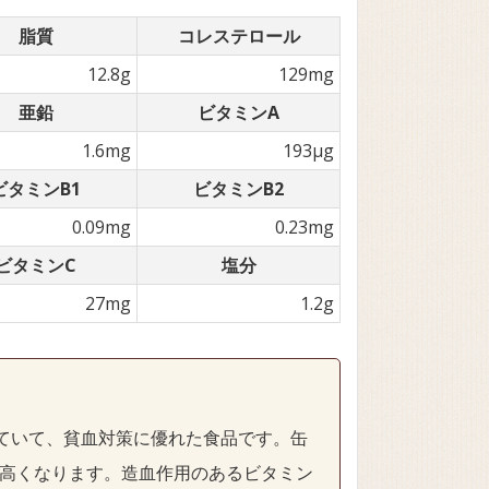
脂質
コレステロール
12.8g
129mg
亜鉛
ビタミンA
1.6mg
193µg
ビタミンB1
ビタミンB2
0.09mg
0.23mg
ビタミンC
塩分
27mg
1.2g
ていて、貧血対策に優れた食品です。缶
高くなります。造血作用のあるビタミン