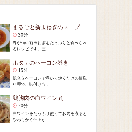
まるごと新玉ねぎのスープ
30分
春が旬の新玉ねぎをたっぷりと食べられ
るレシピです。圧...
ホタテのベーコン巻き
15分
帆立をベーコンで巻いて焼くだけの簡単
料理で、味付けも...
鶏胸肉の白ワイン煮
30分
白ワインをたっぷり使ってお肉を煮ると
やわらかく仕上が...