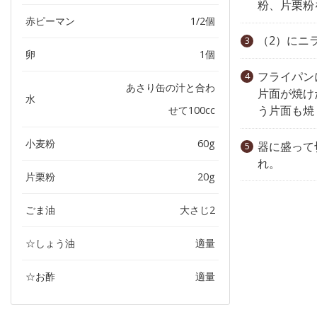
粉、片栗粉
赤ピーマン
1/2個
（2）にニ
卵
1個
フライパン
あさり缶の汁と合わ
片面が焼け
水
う片面も焼
せて100cc
小麦粉
60g
器に盛って
れ。
片栗粉
20g
ごま油
大さじ2
☆しょう油
適量
☆お酢
適量