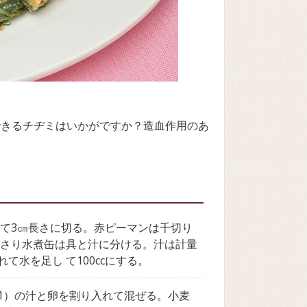
できるチヂミはいかがですか？造血作用のあ
て3㎝長さに切る。赤ピーマンは千切り
あさり水煮缶は具と汁に分ける。汁は計量
て水を足し て100ccにする。
1）の汁と卵を割り入れて混ぜる。小麦