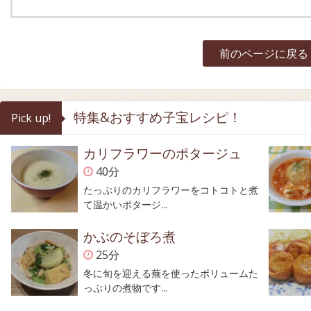
前のページに戻る
特集&おすすめ子宝レシピ！
Pick up!
カリフラワーのポタージュ
40分
たっぷりのカリフラワーをコトコトと煮
て温かいポタージ...
かぶのそぼろ煮
25分
冬に旬を迎える蕪を使ったボリュームた
っぷりの煮物です...