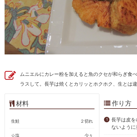
ムニエルにカレー粉を加えると魚のクセが和らぎ食
ラスして。長芋は焼くとカリッとホクホク、生とは
作り方
材料
長芋は皮を
生鮭
２切れ
ないように
☆塩
少々