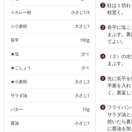
鮭は１切れ
程置く。
☆カレー粉
小さじ1/3
☆小麦粉
大さじ1
長芋に塩こ
まぶす。裏
長芋
160g
てよい。
★塩
少々
（２）の水
まぶす。
★こしょう
少々
先に長芋を
★小麦粉
大さじ2
半量を入れ
く。裏返し
サラダ油
大さじ1
フライパン
バター
10g
サラダ油と
焼いたら裏
醤油
小さじ1
に醤油を加