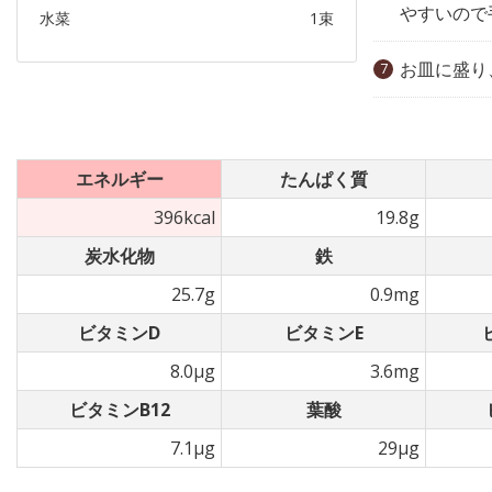
やすいので
水菜
1束
お皿に盛り
エネルギー
たんぱく質
396kcal
19.8g
炭水化物
鉄
25.7g
0.9mg
ビタミンD
ビタミンE
8.0µg
3.6mg
ビタミンB12
葉酸
7.1µg
29µg