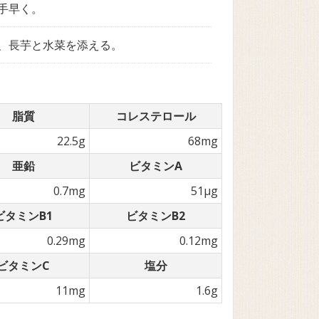
手早く。
、長芋と水菜を添える。
脂質
コレステロール
22.5g
68mg
亜鉛
ビタミンA
0.7mg
51µg
ビタミンB1
ビタミンB2
0.29mg
0.12mg
ビタミンC
塩分
11mg
1.6g