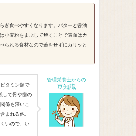
らぎ食べやすくなります。バターと醤油
は小麦粉をまぶして焼くことで表面はカ
べられる食材なので蓋をせずにカリッと
管理栄養士からの
。ビタミン類で
豆知識
係して骨や歯の
の関係も深いこ
く含まれる他、
にくいので、い