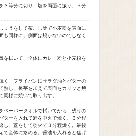
を３等分に切り、塩を両面に振り、５分
しょうをして茶こし等で小麦粉を表面に
面も同様に。側面は焼かないのでしなく
気を拭いて、全体にカレー粉と小麦粉を
焼く。フライパンにサラダ油とバターの
て熱し、長芋を加えて表面をカリッと焼
て同様に焼いて取り出す。
をペーパータオルで拭いてから、残りの
バターを入れて鮭を中火で焼く。３分程
返し、蓋をして弱火で３分程焼く。最後
えて全体に絡める。醤油を入れると焦げ