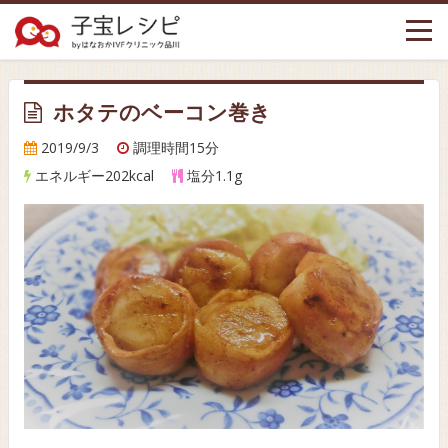
Togg
navi
ホタテのベーコン巻き
2019/9/3
調理時間15分
エネルギー202kcal
塩分1.1g