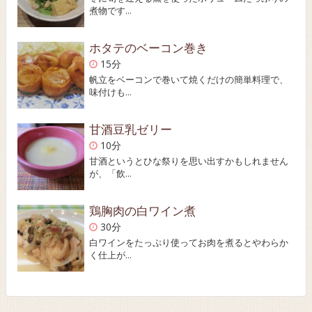
煮物です...
ホタテのベーコン巻き
15分
帆立をベーコンで巻いて焼くだけの簡単料理で、
味付けも...
甘酒豆乳ゼリー
10分
甘酒というとひな祭りを思い出すかもしれません
が、「飲...
鶏胸肉の白ワイン煮
30分
白ワインをたっぷり使ってお肉を煮るとやわらか
く仕上が...