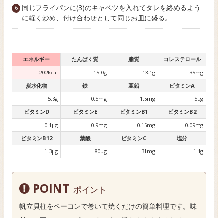
同じフライパンに(3)のキャベツを入れてタレを絡めるよう
に軽く炒め、付け合わせとして同じお皿に盛る。
エネルギー
たんぱく質
脂質
コレステロール
202kcal
15.0g
13.1g
35mg
炭水化物
鉄
亜鉛
ビタミンA
5.3g
0.5mg
1.5mg
5µg
ビタミンD
ビタミンE
ビタミンB1
ビタミンB2
0.1µg
0.9mg
0.15mg
0.09mg
ビタミンB12
葉酸
ビタミンC
塩分
1.3µg
80µg
31mg
1.1g
POINT
ポイント
帆立貝柱をベーコンで巻いて焼くだけの簡単料理です。味