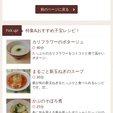
前のページに戻る
特集&おすすめ子宝レシピ！
Pick up!
カリフラワーのポタージュ
40分
たっぷりのカリフラワーをコトコトと煮て温かい
ポタージ...
まるごと新玉ねぎのスープ
30分
春が旬の新玉ねぎをたっぷりと食べられるレシピ
です。圧...
かぶのそぼろ煮
25分
冬に旬を迎える蕪を使ったボリュームたっぷりの